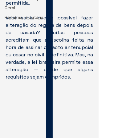
permitida.
Geral
Reforma Tributária
Você sabia que é possível fazer 
alteração do regime de bens depois 
de casada? Muitas pessoas 
acreditam que a escolha feita na 
hora de assinar o pacto antenupcial 
ou casar no civil é definitiva. Mas, na 
verdade, a lei brasileira permite essa 
alteração — desde que alguns 
requisitos sejam cumpridos.