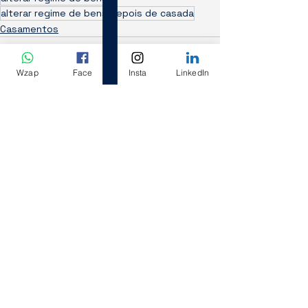
alterar regime de bens depois de casada
Casamentos
Wzap
Face
Insta
LinkedIn
Ver tudo
Posts recentes