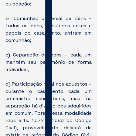
ou doação;
b) Comunhão universal de bens – 
todos os bens, adquiridos antes e 
depois do casamento, entram em 
comunhão;
c) Separação de bens – cada um 
mantém seu patrimônio de forma 
individual;
d) Participação final nos aquestos – 
durante o casamento cada um 
administra seus bens, mas na 
separação há divisão dos adquiridos 
em comum. Porém, essa modalidade 
(dos arts. 1.672 a 1.686 do Código 
Civil), provavelmente deixará de 
existir na reforma do Código Civil, 