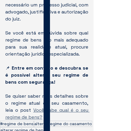
necessário um processo judicial, com 
advogado, justificativa e autorização 
do juiz.
Se você está em dúvida sobre qual 
regime de bens é o mais adequado 
para sua realidade atual, procure 
orientação jurídica especializada.
📌 
Entre em contato e descubra se 
é possível alterar seu regime de 
bens com segurança!
Se quiser saber mais detalhes sobre 
o regime atual do seu casamento, 
leia o post 
Você sabe qual é o seu 
regime de bens?
#regime de bens
alterar regime do casamento
alterar regime de bens