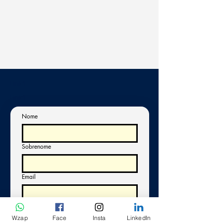
Link1
Link1
Nome
Sobrenome
Email
Sim, quero assinar a newsletter
Resposta longa
Wzap
Face
Insta
LinkedIn