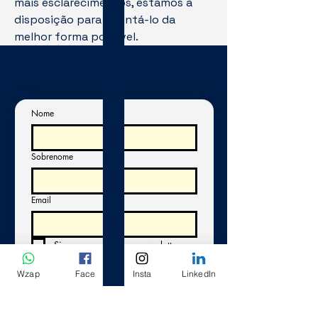
mais esclarecimentos, estamos à
disposição para orientá-lo da
melhor forma possível.
Link1
Link1
Nome
Sobrenome
Email
Sim, quero assinar a newsletter
Resposta longa
Wzap
Face
Insta
LinkedIn