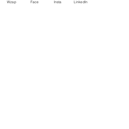
Wzap
Face
Insta
LinkedIn
Resposta longa
Enviar
E-mails
aparecidajoliveira@adv.oabsp.org.br
adv.aparecidajoliveira@gmail.com
Cx Postal 72616 CEP:
01401-970
São Paulo/SP
Dra. Aparecida de J. Oliveira – OAB/SP