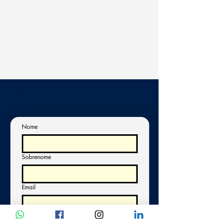
Link1
Link1
Nome
Sobrenome
Email
Sim, quero assinar a newsletter