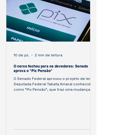
10 de jul.
2 min de leitura
O cerco fechou para os devedores: Senado
aprova o "Pix Pensão"
O Senado Federal aprovou o projeto de lei da
Deputada Federal Tabata Amaral conhecido
como "Pix Pensão", que traz uma mudança
revolucionária para combater a inadimplência.
A grande novidade atinge em cheio
devedores que trabalham de forma autônoma
ou informal e que, até hoje, ficavam de fora do
desconto automático em folha de
pagamento.