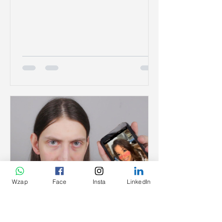
patrimonial. Entenda no que isso vai impactar
na sua vida.
Wzap
Face
Insta
LinkedIn
27 de dez. de 2025
3 min de leitura